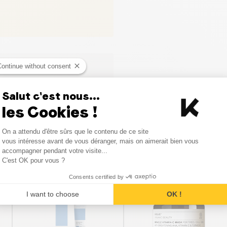
Continue without consent
Salut c'est nous...
les Cookies !
Consent Management Platform
On a attendu d'être sûrs que le contenu de ce site
Axeptio consent
vous intéresse avant de vous déranger, mais on aimerait bien vous
Vergelijkbare producten
accompagner pendant votre visite...
C'est OK pour vous ?
Consents certified by
I want to choose
OK !