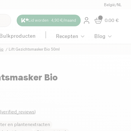
België
/
NL
0.00
€
Lid worden · 4,90 €/maand
Bulkproducten
Recepten
Blog
io
Lift Gezichtsmasker Bio 50ml
htsmasker Bio
0
(
verified_reviews
)
oter en plantenextracten