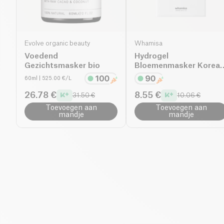
Evolve organic beauty
Whamisa
Voedend
Hydrogel
Gezichtsmasker bio
Bloemenmasker Korea
Beauty bio
60ml
| 525.00 €/L
26.78 €
8.55 €
31.50 €
10.06 €
Toevoegen aan
Toevoegen aan
mandje
mandje