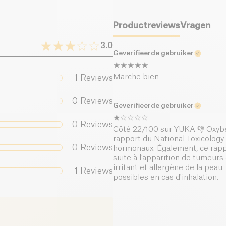
Productreviews
Vragen
3.0
Geverifieerde gebruiker
Marche bien
1
Reviews
0
Reviews
Geverifieerde gebruiker
0
Reviews
Côté 22/100 sur YUKA 👎 Oxybe
rapport du National Toxicology 
0
Reviews
hormonaux. Également, ce rappo
suite à l'apparition de tumeurs
irritant et allergène de la peau
1
Reviews
possibles en cas d'inhalation.