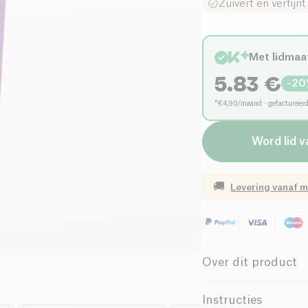
Zuivert en verfijn
Met lidmaa
5.83
€
-
20
*€4,90/maand · gefactureer
Word lid 
🚚
Levering vanaf
m
Over dit product
Biologisch
Instructies