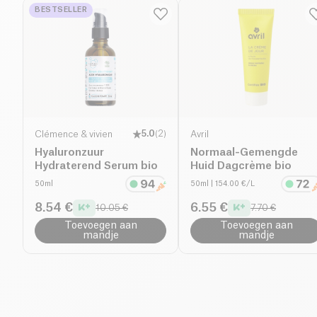
BESTSELLER
Clémence & vivien
5.0
(
2
)
Avril
Hyaluronzuur
Normaal-Gemengde
Hydraterend Serum bio
Huid Dagcrème bio
50ml
50ml
| 154.00 €/L
8.54 €
6.55 €
10.05 €
7.70 €
Toevoegen aan
Toevoegen aan
mandje
mandje