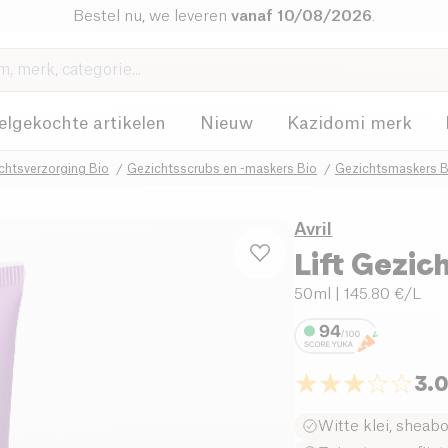
Bestel nu, we leveren
vanaf 10/08/2026
.
elgekochte artikelen
Nieuw
Kazidomi merk
chtsverzorging Bio
Gezichtsscrubs en -maskers Bio
Gezichtsmaskers B
Avril
Lift Gezic
50ml
| 145.80 €/L
3.
Witte klei, sheab