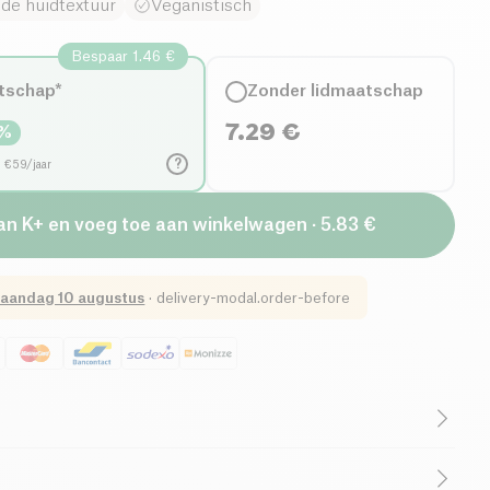
t de huidtextuur
Veganistisch
Bespaar 1.46 €
tschap*
Zonder lidmaatschap
7.29
€
%
?
d €59/jaar
van K+ en voeg toe aan winkelwagen · 5.83 €
aandag 10 augustus
·
delivery-modal.order-before
Frans bedrijf