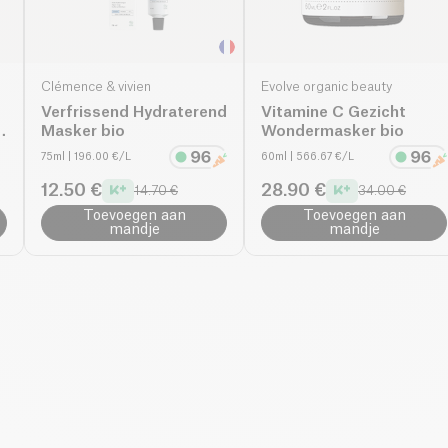
Clémence & vivien
Evolve organic beauty
Verfrissend Hydraterend
Vitamine C Gezicht
n
Masker bio
Wondermasker bio
75ml
| 196.00 €/L
60ml
| 566.67 €/L
12.50 €
28.90 €
14.70 €
34.00 €
Toevoegen aan
Toevoegen aan
mandje
mandje