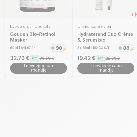
Evolve organic beauty
Clémence & vivien
Gouden Bio-Retinol
Hydraterend Duo Crème
Masker
& Serum bio
60ml
| 641.67 €/L
2 x 75ml
| 152.33 €/L
32.73 €
19.42 €
38.50 €
22.85 €
Toevoegen aan
Toevoegen aan
mandje
mandje