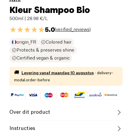
Kleur Shampoo Bio
500ml
| 28.98 €/L
5.0
(
verified_reviews
)
origin_FR
Colored hair
Protects & preserves shine
Certified vegan & organic
🚚
Levering vanaf
maandag 10 augustus
·
delivery-
modal.order-before
Over dit product
Vegan
Biologisch
Instructies