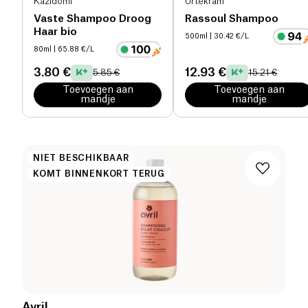
Kazidomi
Urtekram
Vaste Shampoo Droog
Rassoul Shampoo
Haar bio
500ml
| 30.42 €/L
80ml
| 65.88 €/L
3.80 €
12.93 €
5.85 €
15.21 €
Toevoegen aan
Toevoegen aan
mandje
mandje
NIET BESCHIKBAAR
KOMT BINNENKORT TERUG
Avril