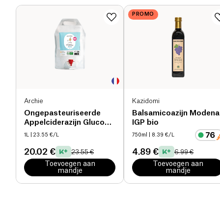
PROMO
Archie
Kazidomi
Ongepasteuriseerde
Balsamicoazijn Modena
Appelciderazijn Glucose
IGP bio
Goddess bio
1L
| 23.55 €/L
750ml
| 8.39 €/L
20.02 €
4.89 €
23.55 €
6.99 €
Toevoegen aan
Toevoegen aan
mandje
mandje