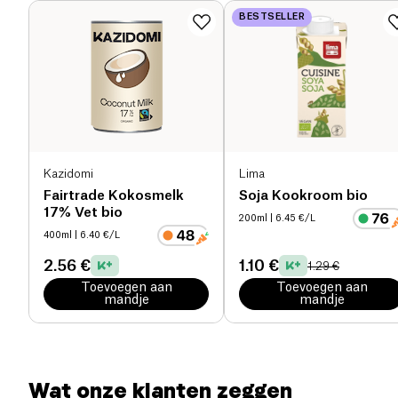
Voedingsvezels (g)
0 g
voor het stabiliseren van de bloedsuikerspiegel van
BESTSELLER
Glucose Goddess (Jessie Inchauspé)
Eiwitten (g)
0 g
Zout (g)
0 g
Kazidomi
Lima
Fairtrade Kokosmelk
Soja Kookroom bio
17% Vet bio
200ml
| 6.45 €/L
400ml
| 6.40 €/L
2.56 €
1.10 €
1.29 €
Toevoegen aan
Toevoegen aan
mandje
mandje
Wat onze klanten zeggen