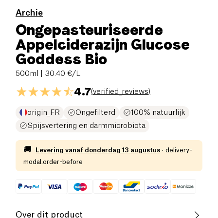
Archie
Ongepasteuriseerde
Appelciderazijn Glucose
Goddess Bio
500ml
| 30.40 €/L
4.7
(
verified_reviews
)
origin_FR
Ongefilterd
100% natuurlijk
Spijsvertering en darmmicrobiota
🚚
Levering vanaf
donderdag 13 augustus
·
delivery-
modal.order-before
Over dit product