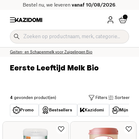
Bestel nu, we leveren
vanaf 10/08/2026
.
Home
Onze biologische catalogus
Baby & Kind Bio
Zuigelingenmelk Bio
Geiten- en Schapenmelk voor Zuigelingen Bio
Eerste Leeftijd Melk Bio
4
gevonden product(en)
Filters
Sorteer
Promo
Bestsellers
Kazidomi
Mijn reed