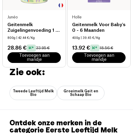
Junéo
Holle
Geitenmelk
Geitenmelk Voor Baby's
Zuigelingenvoeding 1 0-
0 - 6 Maanden
6 maanden bio
800g
| 42.44 €/Kg
400g
| 39.45 €/Kg
28.86 €
13.92 €
33.95 €
18.56 €
Toevoegen aan
Toevoegen aan
mandje
mandje
Zie ook:
Tweede Leeftijd Melk
Groeimelk Geit en
Bio
Schaap Bio
Ontdek onze merken in de
categorie Eerste Leeftijd Melk