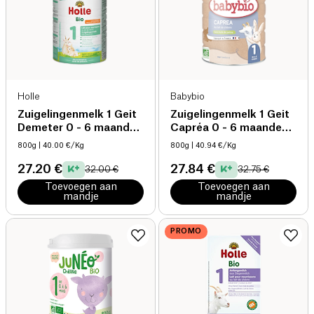
Holle
Babybio
Zuigelingenmelk 1 Geit
Zuigelingenmelk 1 Geit
Demeter 0 - 6 maanden
Capréa 0 - 6 maanden
bio
bio
800g
| 40.00 €/Kg
800g
| 40.94 €/Kg
27.20 €
27.84 €
32.00 €
32.75 €
Toevoegen aan
Toevoegen aan
mandje
mandje
PROMO