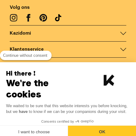
Volg ons
Kazidomi
Klantenservice
Continue without consent
Contacteer ons
Hi there !
We're the
België
/
NL
Veilige betalingen via
cookies
We waited to be sure that this website interests you before knocking,
but we
have
to know if we can be your companions during your visit.
© Kazidomi
2026
BE-BIO-03
Consents certified by
Alle rechten voorbehouden
I want to choose
OK