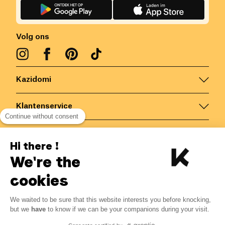
Volg ons
Kazidomi
Klantenservice
Continue without consent
Contacteer ons
Hi there !
We're the
België
/
NL
Veilige betalingen via
cookies
We waited to be sure that this website interests you before knocking,
but we
have
to know if we can be your companions during your visit.
© Kazidomi
2026
BE-BIO-03