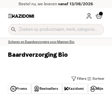
Bestel nu, we leveren
vanaf 13/08/2026
.
Home
Onze biologische catalogus
Hygiëne & Schoonheid Bio
Mannenverzorging Bio
Scheren en Baardverzorging voor Mannen Bio
Baardverzorging Bio
Filters
Sorteer
Promo
Bestsellers
Kazidomi
Mijn reed