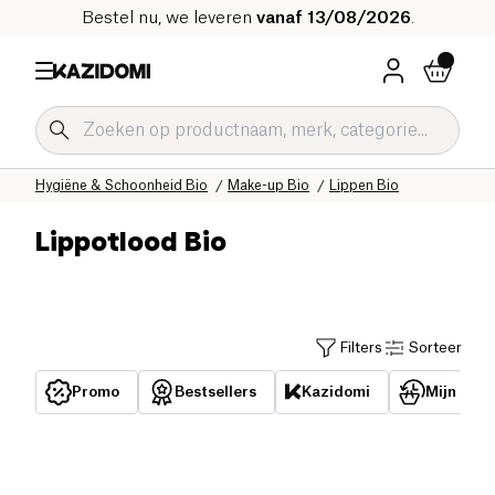
Bestel nu, we leveren
vanaf 13/08/2026
.
Home
Onze biologische catalogus
Hygiëne & Schoonheid Bio
Make-up Bio
Lippen Bio
Lippotlood Bio
Filters
Sorteer
Promo
Bestsellers
Kazidomi
Mijn reed