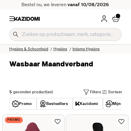
Bestel nu, we leveren
vanaf 10/08/2026
.
Home
Onze biologische catalogus
Hygiëne & Schoonheid
Hygiëne
Intieme Hygiëne
Wasbaar Maandverband
5
gevonden product(en)
Filters
Sorteer
Promo
Bestsellers
Kazidomi
Mijn reed
PROMO