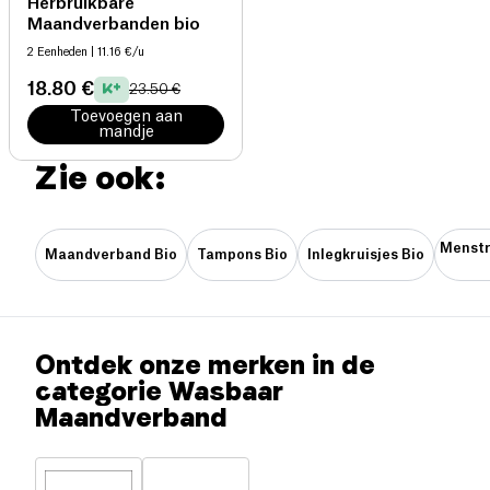
Herbruikbare
Maandverbanden bio
2 Eenheden
| 11.16 €/u
18.80 €
23.50 €
Toevoegen aan
mandje
Zie ook:
Menstr
Maandverband Bio
Tampons Bio
Inlegkruisjes Bio
Ontdek onze merken in de
categorie Wasbaar
Maandverband