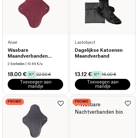
Anaé
Lastobject
Wasbare
Dagelijkse Katoenen
Maandverbanden
Maandverband
Normaal bio
2 Eenheden
| 10.69 €/u
18.00 €
13.12 €
22.50 €
16.00 €
Toevoegen aan
Toevoegen aan
mandje
mandje
PROMO
PROMO