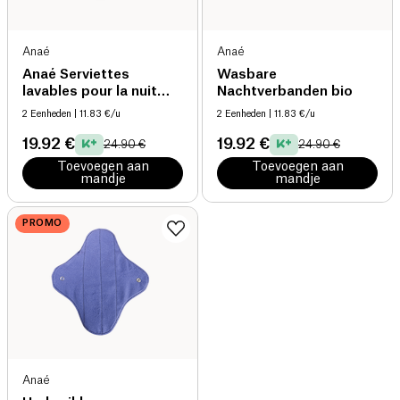
Anaé
Anaé
Anaé Serviettes
Wasbare
lavables pour la nuit
Nachtverbanden bio
Cercles bio
2 Eenheden
| 11.83 €/u
2 Eenheden
| 11.83 €/u
19.92 €
19.92 €
24.90 €
24.90 €
Toevoegen aan
Toevoegen aan
mandje
mandje
PROMO
Anaé