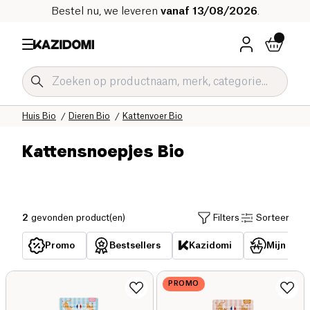
Bestel nu, we leveren
vanaf 13/08/2026
.
Home
Onze biologische catalogus
Huis Bio
Dieren Bio
Kattenvoer Bio
Kattensnoepjes Bio
2
gevonden product(en)
Filters
Sorteer
Promo
Bestsellers
Kazidomi
Mijn reed
PROMO