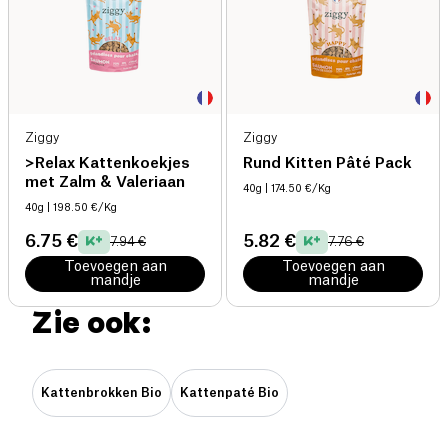
Ziggy
Ziggy
>Relax Kattenkoekjes
Rund Kitten Pâté Pack
met Zalm & Valeriaan
40g
| 174.50 €/Kg
40g
| 198.50 €/Kg
6.75 €
5.82 €
7.94 €
7.76 €
Toevoegen aan
Toevoegen aan
mandje
mandje
Zie ook:
Kattenbrokken Bio
Kattenpaté Bio