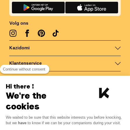
Volg ons
Kazidomi
Klantenservice
Continue without consent
Contacteer ons
Hi there !
We're the
België
/
NL
Veilige betalingen via
cookies
We waited to be sure that this website interests you before knocking,
but we
have
to know if we can be your companions during your visit.
© Kazidomi
2026