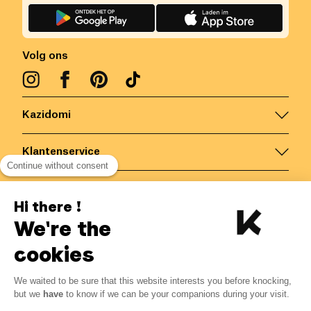
Volg ons
Kazidomi
Klantenservice
Continue without consent
Contacteer ons
Hi there !
We're the
België
/
NL
Veilige betalingen via
cookies
We waited to be sure that this website interests you before knocking,
but we
have
to know if we can be your companions during your visit.
© Kazidomi
2026