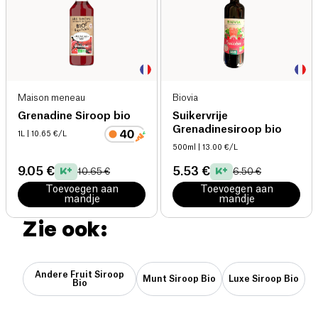
Maison meneau
Biovia
Grenadine Siroop bio
Suikervrije
Grenadinesiroop bio
1L
| 10.65 €/L
500ml
| 13.00 €/L
9.05 €
5.53 €
10.65 €
6.50 €
Toevoegen aan
Toevoegen aan
mandje
mandje
Zie ook:
Andere Fruit Siroop
Munt Siroop Bio
Luxe Siroop Bio
Bio