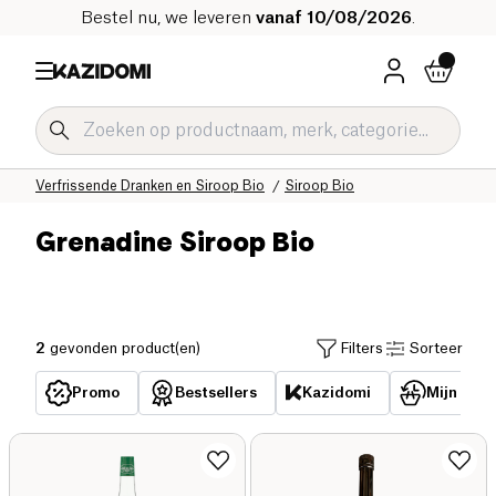
Bestel nu, we leveren
vanaf 10/08/2026
.
Home
Onze biologische catalogus
Dranken Bio
Verfrissende Dranken en Siroop Bio
Siroop Bio
Grenadine Siroop Bio
2
gevonden product(en)
Filters
Sorteer
Promo
Bestsellers
Kazidomi
Mijn reed