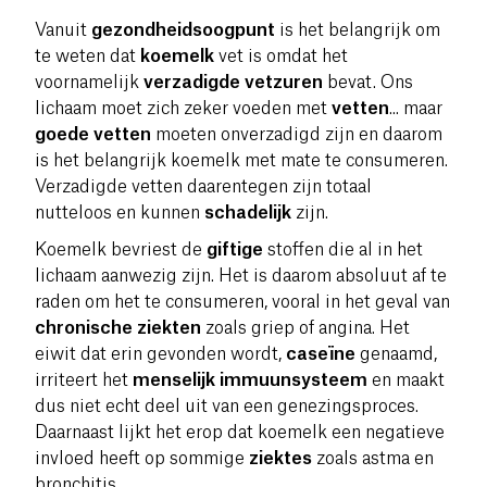
Vanuit
gezondheidsoogpunt
is het belangrijk om
te weten dat
koemelk
vet is omdat het
voornamelijk
verzadigde vetzuren
bevat. Ons
lichaam moet zich zeker voeden met
vetten
... maar
goede vetten
moeten onverzadigd zijn en daarom
is het belangrijk koemelk met mate te consumeren.
Verzadigde vetten daarentegen zijn totaal
nutteloos en kunnen
schadelijk
zijn.
Koemelk bevriest de
giftige
stoffen die al in het
lichaam aanwezig zijn. Het is daarom absoluut af te
raden om het te consumeren, vooral in het geval van
chronische ziekten
zoals griep of angina. Het
eiwit dat erin gevonden wordt,
caseïne
genaamd,
irriteert het
menselijk immuunsysteem
en maakt
dus niet echt deel uit van een genezingsproces.
Daarnaast lijkt het erop dat koemelk een negatieve
invloed heeft op sommige
ziektes
zoals astma en
bronchitis.