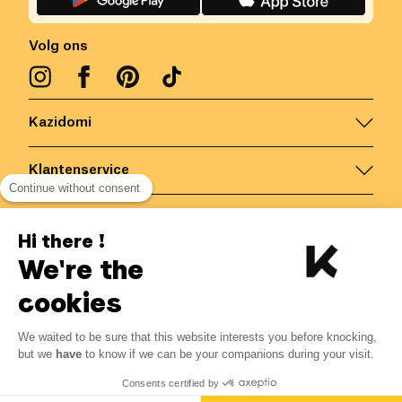
Volg ons
Kazidomi
Klantenservice
Continue without consent
Contacteer ons
Hi there !
We're the
België
/
NL
Veilige betalingen via
cookies
We waited to be sure that this website interests you before knocking,
but we
have
to know if we can be your companions during your visit.
© Kazidomi
2026
BE-BIO-03
Consents certified by
Alle rechten voorbehouden