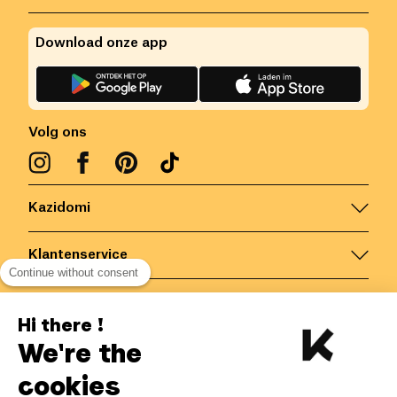
Download onze app
Volg ons
Kazidomi
Klantenservice
Continue without consent
Contacteer ons
Hi there !
We're the
België
/
NL
Veilige betalingen via
cookies