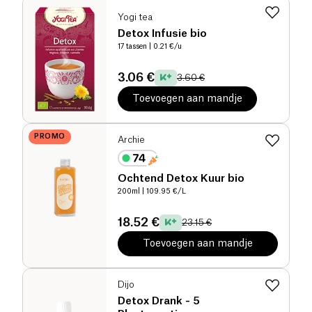
Yogi tea
Detox Infusie bio
17 tassen
| 0.21 €/u
3.06 €
3.60 €
Toevoegen aan mandje
PROMO
Archie
Ochtend Detox Kuur bio
200ml
| 109.95 €/L
18.52 €
23.15 €
Toevoegen aan mandje
Dijo
Detox Drank - 5