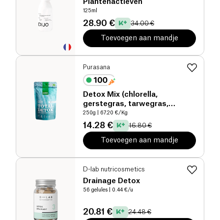
Plantenactieven
125ml
28.90 €
34.00 €
Toevoegen aan mandje
Purasana
Detox Mix (chlorella,
gerstegras, tarwegras,
lucuma, spirulina, cacao) bio
250g
| 67.20 €/Kg
14.28 €
16.80 €
Toevoegen aan mandje
D-lab nutricosmetics
Drainage Detox
56 gelules
| 0.44 €/u
20.81 €
24.48 €