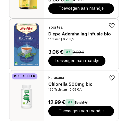
Toevoegen aan mandje
Yogi tea
Diepe Ademhaling Infusie bio
17 tassen
| 0.21 €/u
3.06 €
3.60 €
Toevoegen aan mandje
BESTSELLER
Purasana
Chlorella 500mg bio
180 Tabletten
| 0.08 €/u
12.99 €
15.28 €
Toevoegen aan mandje