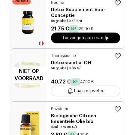
PROMO
Boome
Detox Supplement Voor
Conceptie
60 gelules
| 0.43 €/u
21.75 €
29.00 €
Toevoegen aan mandje
Therascience
Detoxssential OH
50 gelules
| 0.96 €/u
NIET OP
VOORRAAD
40.72 €
47.90 €
Laat mij weten
Kazidomi
Biologische Citroen
Essentiële Olie bio
10ml
| 475.00 €/L
3.80 €
4.75 €