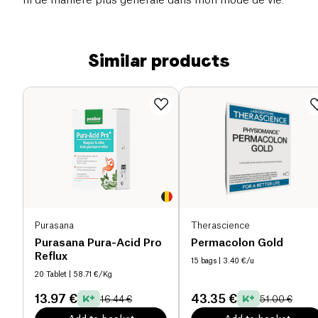
ni de manière plus générale dans mon mode de vie.
Similar products
Purasana
Therascience
Purasana Pura-Acid Pro
Permacolon Gold
Reflux
15 bags
| 3.40 €/u
20 Tablet
| 58.71 €/Kg
13.97 €
43.35 €
16.44 €
51.00 €