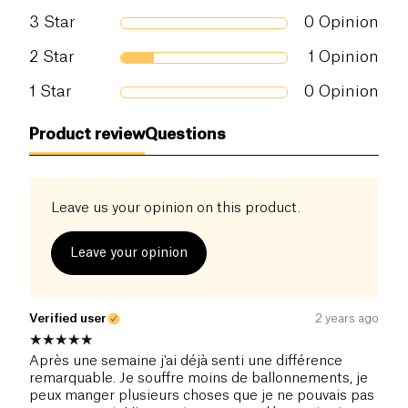
3
Star
0
Opinion
2
Star
1
Opinion
1
Star
0
Opinion
Product review
Questions
Leave us your opinion on this product.
Leave your opinion
Verified user
2 years ago
Après une semaine j'ai déjà senti une différence
remarquable. Je souffre moins de ballonnements, je
peux manger plusieurs choses que je ne pouvais pas