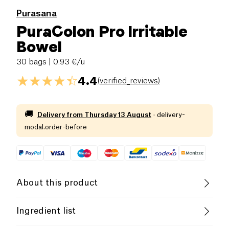
Purasana
PuraColon Pro Irritable
Bowel
30 bags
| 0.93 €/u
4.4
(
verified_reviews
)
🚚
Delivery from
Thursday 13 August
·
delivery-
modal.order-before
About this product
Vegan
Lactose free (ingredients)
Ingredient list