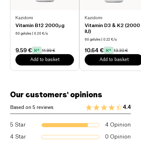
Kazidomi
Kazidomi
Vitamin B12 2000µg
Vitamin D3 & K2 (2000
IU)
60 gelules
| 0.20 €/u
60 gelules
| 0.22 €/u
9.59 €
10.64 €
11.99 €
13.30 €
Add to basket
Add to basket
Our customers' opinions
4.4
Based on 5 reviews
5
Star
4
Opinion
4
Star
0
Opinion