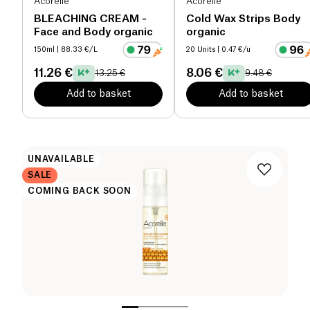
Acorelle
Acorelle
BLEACHING CREAM -
Cold Wax Strips Body
Face and Body organic
organic
150ml
| 88.33 €/L
20 Units
| 0.47 €/u
11.26 €
8.06 €
13.25 €
9.48 €
Add to basket
Add to basket
UNAVAILABLE
SALE
COMING BACK SOON