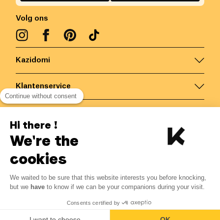
Volg ons
Kazidomi
Klantenservice
Continue without consent
Contacteer ons
Hi there !
We're the
België
/
NL
Veilige betalingen via
cookies
We waited to be sure that this website interests you before knocking,
but we
have
to know if we can be your companions during your visit.
© Kazidomi
2026
BE-BIO-03
Consents certified by
Alle rechten voorbehouden
I want to choose
OK