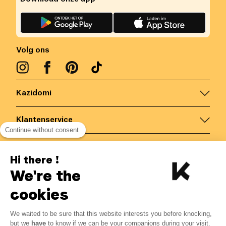
Volg ons
Kazidomi
Klantenservice
Continue without consent
Contacteer ons
Hi there !
We're the
België
/
NL
Veilige betalingen via
cookies
We waited to be sure that this website interests you before knocking,
but we
have
to know if we can be your companions during your visit.