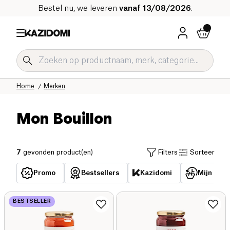
Bestel nu, we leveren
vanaf 13/08/2026
.
Home
Merken
Mon Bouillon
7
gevonden product(en)
Filters
Sorteer
Promo
Bestsellers
Kazidomi
Mijn reed
BESTSELLER