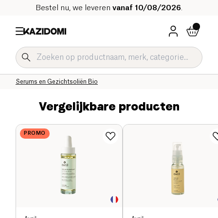
Bestel nu, we leveren
vanaf 10/08/2026
.
Home
Onze biologische catalogus
Hygiëne & Schoonheid
Gezichtsverzorging Bio
Crèmes en Serums voor het Gezicht Bio
Serums en Gezichtsoliën Bio
Vergelijkbare producten
PROMO