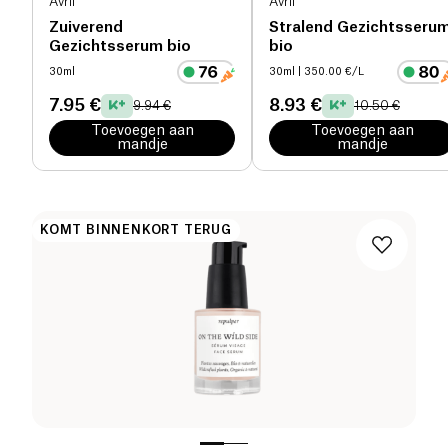
Avril
Avril
Zuiverend
Stralend Gezichtsseru
Gezichtsserum bio
bio
30ml
30ml
| 350.00 €/L
7.95 €
8.93 €
9.94 €
10.50 €
Toevoegen aan
Toevoegen aan
mandje
mandje
KOMT BINNENKORT TERUG