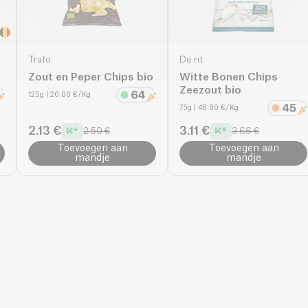
Trafo
De rit
Zout en Peper Chips bio
Witte Bonen Chips
Zeezout bio
125g
| 20.00 €/Kg
75g
| 48.80 €/Kg
2.13 €
3.11 €
2.50 €
3.66 €
Toevoegen aan
Toevoegen aan
mandje
mandje