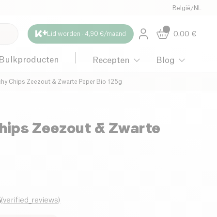
België
/
NL
0.00
€
Lid worden · 4,90 €/maand
Bulkproducten
Recepten
Blog
hy Chips Zeezout & Zwarte Peper Bio 125g
hips Zeezout & Zwarte
5
(
verified_reviews
)