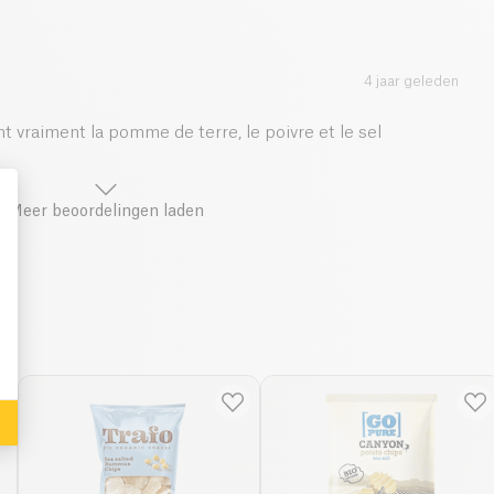
4 jaar geleden
nt vraiment la pomme de terre, le poivre et le sel
Meer beoordelingen laden
: Personalize Your Options