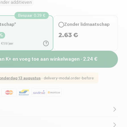
nder additieven
Bespaar 0.39 €
tschap*
Zonder lidmaatschap
2.63
€
%
?
d €59/jaar
van K+ en voeg toe aan winkelwagen · 2.24 €
onderdag 13 augustus
·
delivery-modal.order-before
utenvrij (ingrediënten)
Lactosevrij (ingrediënten)