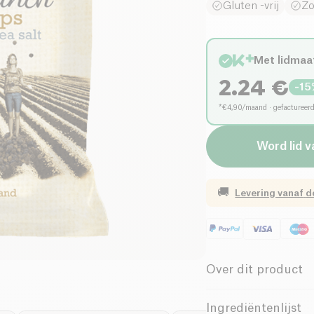
Gluten -vrij
Zo
Met lidmaa
2.24
€
-
15
*€4,90/maand · gefactureer
Word lid 
🚚
Levering vanaf
d
Over dit product
Vegan
Gl
Ingrediëntenlijst