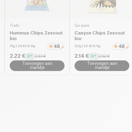
Trafo
Go pure
Hummus Chips Zeezout
Canyon Chips Zeezout
bio
bio
75g
| 34.80 €/Kg
125g
| 20.16 €/Kg
2.22 €
2.14 €
2.61 €
2.52 €
Toevoegen aan
Toevoegen aan
mandje
mandje