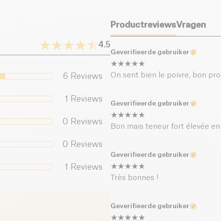
fijnste aardappelen 
Zout (g)
vruchten geparfumee
Productreviews
Vragen
4.5
Geverifieerde gebruiker
On sent bien le poivre, bon pro
6
Reviews
1
Reviews
Geverifieerde gebruiker
0
Reviews
Bon mais teneur fort élevée en
0
Reviews
Geverifieerde gebruiker
1
Reviews
Très bonnes !
Geverifieerde gebruiker