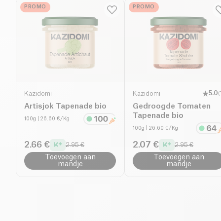
PROMO
PROMO
Kazidomi
Kazidomi
5.0
(
Artisjok Tapenade bio
Gedroogde Tomaten
Tapenade bio
100g
| 26.60 €/Kg
100g
| 26.60 €/Kg
2.66 €
2.07 €
2.95 €
2.95 €
Toevoegen aan
Toevoegen aan
mandje
mandje