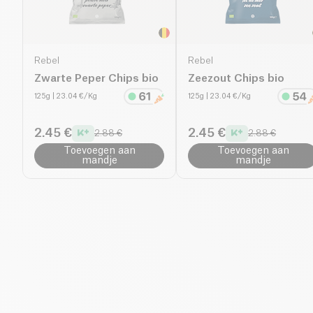
Rebel
Rebel
Zwarte Peper Chips bio
Zeezout Chips bio
125g
| 23.04 €/Kg
125g
| 23.04 €/Kg
2.45 €
2.45 €
2.88 €
2.88 €
Toevoegen aan
Toevoegen aan
mandje
mandje