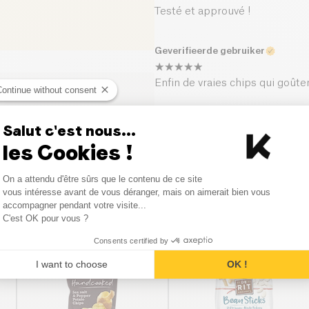
Testé et approuvé !
Geverifieerde gebruiker
Enfin de vraies chips qui goûte
Continue without consent
Salut c'est nous...
les Cookies !
Consent Management Platform
On a attendu d'être sûrs que le contenu de ce site
Axeptio consent
vous intéresse avant de vous déranger, mais on aimerait bien vous
Vergelijkbare producten
accompagner pendant votre visite...
C'est OK pour vous ?
Consents certified by
I want to choose
OK !