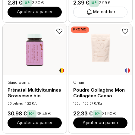
2.81 €
2.39 €
3.30 €
2.99 €
Ajouter au panier
Me notifier
PROMO
Guud woman
Omum
Prénatal Multivitamines
Poudre Collagène Mon
Grossesse bio
Collagène Cacao
30 gelules
| 1.22 €/u
180g
| 150.67 €/Kg
30.98 €
22.33 €
36.45 €
31.90 €
Ajouter au panier
Ajouter au panier