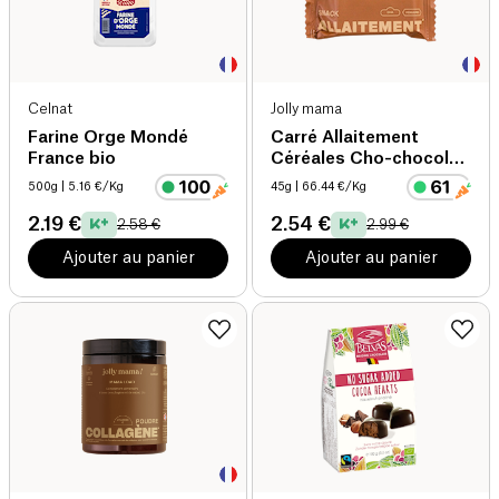
Celnat
Jolly mama
Farine Orge Mondé
Carré Allaitement
France bio
Céréales Cho-chocolat
bio
500g
| 5.16 €/Kg
45g
| 66.44 €/Kg
2.19 €
2.54 €
2.58 €
2.99 €
Ajouter au panier
Ajouter au panier