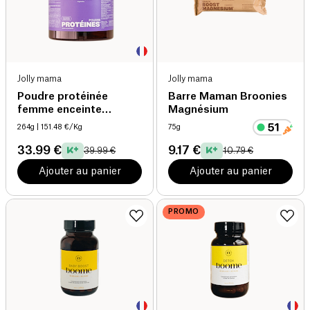
Jolly mama
Jolly mama
Poudre protéinée
Barre Maman Broonies
femme enceinte
Magnésium
allaitante açai (58g
264g
| 151.48 €/Kg
75g
protéine/100g) bio
33.99 €
9.17 €
39.99 €
10.79 €
Ajouter au panier
Ajouter au panier
PROMO