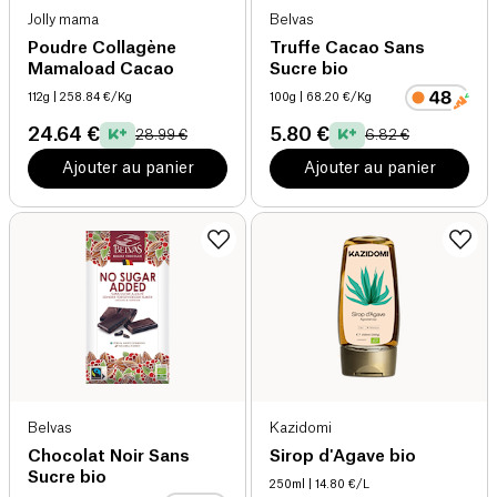
Jolly mama
Belvas
Poudre Collagène
Truffe Cacao Sans
Mamaload Cacao
Sucre bio
112g
| 258.84 €/Kg
100g
| 68.20 €/Kg
24.64 €
5.80 €
28.99 €
6.82 €
Ajouter au panier
Ajouter au panier
Belvas
Kazidomi
Chocolat Noir Sans
Sirop d'Agave bio
Sucre bio
250ml
| 14.80 €/L