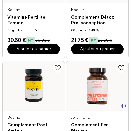
Boome
Boome
Vitamine Fertilité
Complément Détox
Femme
Pré-conception
60 gelules
| 0.60 €/u
60 gelules
| 0.43 €/u
30.60 €
21.75 €
36.00 €
29.00 €
Ajouter au panier
Ajouter au panier
Boome
Jolly mama
Complément Post-
Complément Fer
Partum
Maman