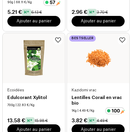
90g
| 68.11 €/Kg
5.21 €
2.96 €
6.13 €
3.70 €
Ajouter au panier
Ajouter au panier
BESTSELLER
Ecoidées
Kazidomi vrac
Edulcorant Xylitol
Lentilles Corail en vrac
bio
700g
| 22.83 €/Kg
1Kg
| 4.49 €/Kg
13.58 €
3.82 €
15.98 €
4.49 €
Ajouter au panier
Ajouter au panier