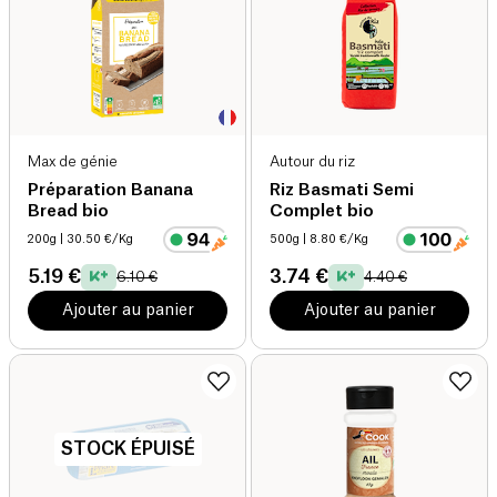
Max de génie
Autour du riz
Préparation Banana
Riz Basmati Semi
Bread bio
Complet bio
200g
| 30.50 €/Kg
500g
| 8.80 €/Kg
5.19 €
3.74 €
6.10 €
4.40 €
Ajouter au panier
Ajouter au panier
STOCK ÉPUISÉ