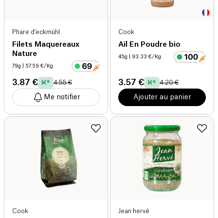
Phare d'eckmühl
Cook
Filets Maquereaux
Ail En Poudre bio
Nature
45g
| 93.33 €/Kg
79g
| 57.59 €/Kg
3.87 €
3.57 €
4.55 €
4.20 €
Me notifier
Ajouter au panier
Cook
Jean hervé