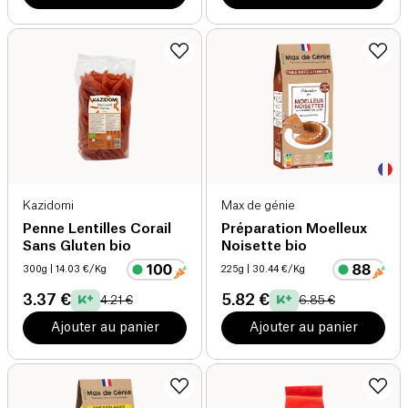
Kazidomi
Max de génie
Penne Lentilles Corail
Préparation Moelleux
Sans Gluten bio
Noisette bio
300g
| 14.03 €/Kg
225g
| 30.44 €/Kg
3.37 €
5.82 €
4.21 €
6.85 €
Ajouter au panier
Ajouter au panier