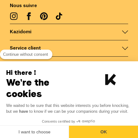
Nous suivre
Kazidomi
Service client
Continue without consent
Nous contacter
Hi there !
We're the
Belgique
/
FR
Paiements sécurisés via
cookies
We waited to be sure that this website interests you before knocking,
but we
have
to know if we can be your companions during your visit.
© Kazidomi
2026
BE-BIO-03
Consents certified by
Tous droits réservés
I want to choose
OK