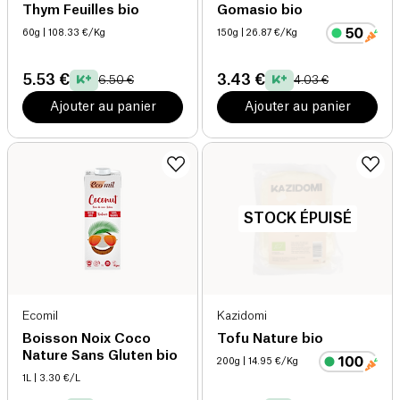
Thym Feuilles bio
Gomasio bio
60g
| 108.33 €/Kg
150g
| 26.87 €/Kg
5.53 €
3.43 €
6.50 €
4.03 €
Ajouter au panier
Ajouter au panier
STOCK ÉPUISÉ
Ecomil
Kazidomi
Boisson Noix Coco
Tofu Nature bio
Nature Sans Gluten bio
200g
| 14.95 €/Kg
1L
| 3.30 €/L