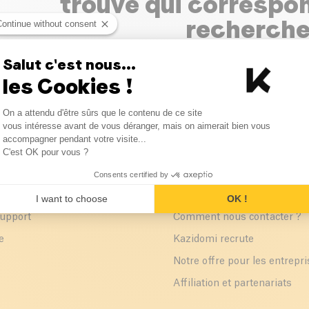
trouvé qui correspo
recherch
Continue without consent
Salut c'est nous...
Veuillez vérifier l'orthographe de votre recherche
générique.
les Cookies !
Consent Management Platform
On a attendu d'être sûrs que le contenu de ce site
Axeptio consent
vous intéresse avant de vous déranger, mais on aimerait bien vous
accompagner pendant votre visite...
C'est OK pour vous ?
Consents certified by
ent
Nous contacter
I want to choose
OK !
support
Comment nous contacter ?
e
Kazidomi recrute
Notre offre pour les entrepr
Affiliation et partenariats