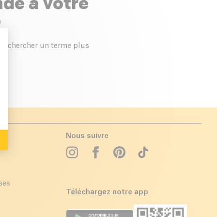
nde à votre
e
 ou chercher un terme plus
: Personalize Your Options
Nous suivre
ises
Téléchargez notre app