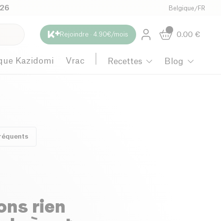
026
Belgique
/
FR
0.00
€
Rejoindre · 4.90€/mois
que Kazidomi
Vrac
Recettes
Blog
réquents
ons rien