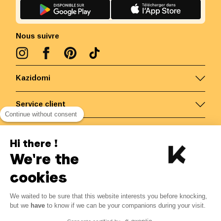
Nous suivre
Kazidomi
Service client
Continue without consent
Nous contacter
Hi there !
We're the
Belgique
/
FR
Paiements sécurisés via
cookies
We waited to be sure that this website interests you before knocking,
but we
have
to know if we can be your companions during your visit.
© Kazidomi
2026
BE-BIO-03