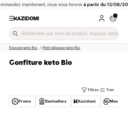
mmandez maintenant, nous vous livrons
à partir du 13/08/2
Accueil
Notre catalogue bio
Régimes spécifiques Bio
Epicerie keto Bio
Petit déjeuner keto Bio
Confiture keto Bio
Filtres
Trier
Promo
Bestsellers
Kazidomi
Mes acha