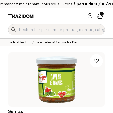
mmandez maintenant, nous vous livrons
à partir du 10/08/2
Accueil
Notre catalogue bio
Epicerie salée Bio
Snacks salés et apéritifs Bio
Tartinables Bio
Tapenades et tartinades Bio
Senfas