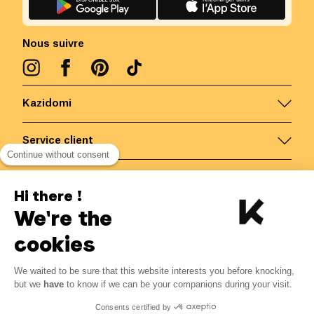
Nous suivre
Kazidomi
Service client
Continue without consent
Nous contacter
Hi there !
We're the
Belgique
/
FR
Paiements sécurisés via
cookies
We waited to be sure that this website interests you before knocking,
2.75
€
-
15
%
?
3.23
€
but we
have
to know if we can be your companions during your visit.
Economisez 0.48 € avec K+
© Kazidomi
2026
BE-BIO-03
Consents certified by
Tous droits réservés