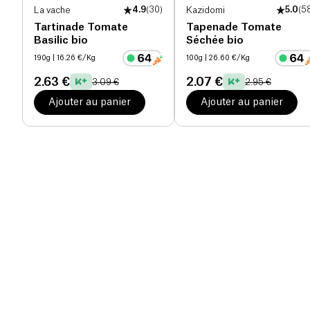
La vache
4.9
(
30
)
Kazidomi
5.0
(
5
Tartinade Tomate
Tapenade Tomate
Basilic bio
Séchée bio
190g
| 16.26 €/Kg
100g
| 26.60 €/Kg
2.63 €
2.07 €
3.09 €
2.95 €
Ajouter au panier
Ajouter au panier