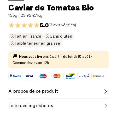
Caviar de Tomates Bio
135g
| 23.93 €/Kg
5.0
(
3 avis vérifiés
)
Fait en France
Sans gluten
Faible teneur en graisse
🚚
Nous vous livrons à partir du
lundi 10 août
·
Commandez avant 12h
A propos de ce produit
Vegan
Sans gluten (ingrédients)
Liste des ingrédients
Sans lactose (ingrédients)
Biologique
Tomates* 57%, carottes*, huile de tournesol*,