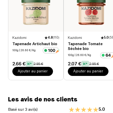
Sel (g)
1.7 g
Kazidomi
4.8
(
110
)
Kazidomi
5.0
(
5
Tapenade Artichaut bio
Tapenade Tomate
Séchée bio
100g
| 26.60 €/Kg
100g
| 26.60 €/Kg
2.66 €
2.07 €
2.95 €
2.95 €
Ajouter au panier
Ajouter au panier
Les avis de nos clients
5.0
Basé sur 3 avi(s)