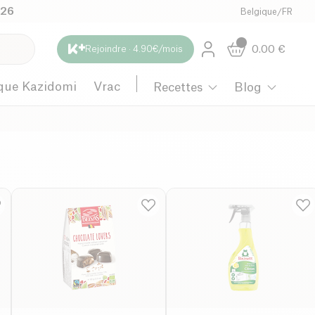
026
Belgique
/
FR
0.00
€
Rejoindre · 4.90€/mois
que Kazidomi
Vrac
Recettes
Blog