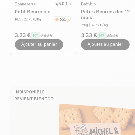
Bonneterre
5.0
(
12
)
Babybio
Petit Beurre bio
Petits Beurres dès 12
mois
167g
| 22.75 €/Kg
120g
| 32.67 €/Kg
3.23 €
3.33 €
3.80 €
3.92 €
Ajouter au panier
Ajouter au panier
INDISPONIBLE
REVIENT BIENTÔT