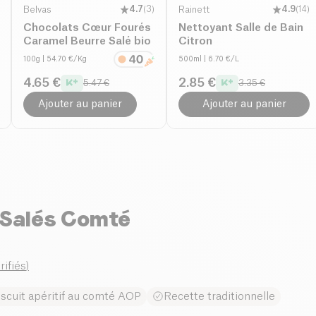
Belvas
4.7
(
3
)
Rainett
4.9
(
14
)
Chocolats Cœur Fourés
Nettoyant Salle de Bain
Caramel Beurre Salé bio
Citron
100g
| 54.70 €/Kg
500ml
| 6.70 €/L
4.65 €
2.85 €
5.47 €
3.35 €
Ajouter au panier
Ajouter au panier
 Salés Comté
rifiés
)
iscuit apéritif au comté AOP
Recette traditionnelle