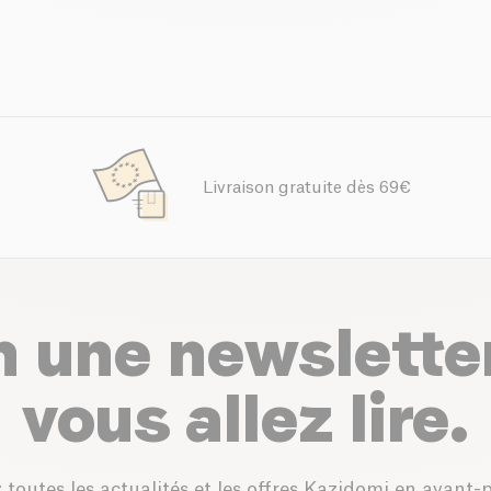
Livraison gratuite dès 69€
n une newslette
vous allez lire.
 toutes les actualités et les offres Kazidomi en avant-