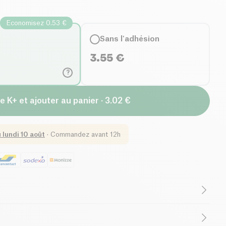
Economisez 0.53 €
Sans l'adhésion
3.55
€
?
e K+ et ajouter au panier · 3.02 €
u
lundi 10 août
·
Commandez avant 12h
Teneur en Sucres
B-CORP Certified