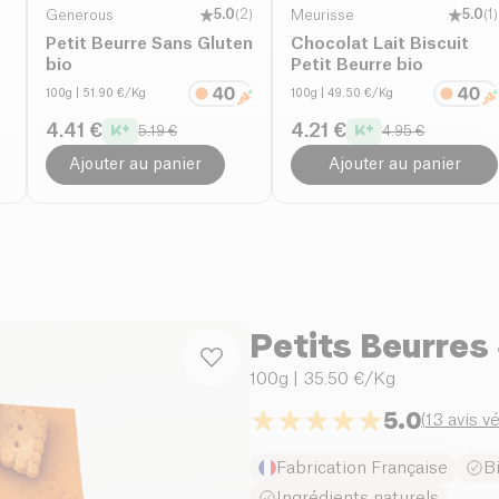
Generous
5.0
(
2
)
Meurisse
5.0
(
1
)
Petit Beurre Sans Gluten
Chocolat Lait Biscuit
bio
Petit Beurre bio
100g
| 51.90 €/Kg
100g
| 49.50 €/Kg
4.41 €
4.21 €
5.19 €
4.95 €
Ajouter au panier
Ajouter au panier
Petits Beurres
100g
| 35.50 €/Kg
5.0
(
13 avis vé
Fabrication Française
B
Ingrédients naturels