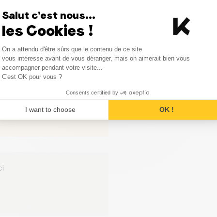
0
avis
J'adore ces petits biscuits !
Salut c'est nous...
Sel (g)
les Cookies !
0
avis
Utilisateur vérifié
Consent Management Platform
0
avis
On a attendu d'être sûrs que le contenu de ce site
Axeptio consent
vous intéresse avant de vous déranger, mais on aimerait bien vous
trop bon
accompagner pendant votre visite...
C'est OK pour vous ?
Consents certified by
I want to choose
OK !
ci