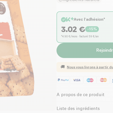
Avec l'adhésion*
3.02
€
-
15
%
*4.90 €/mois · facturé 59 €/an
Rejoindr
🚚
Nous vous livrons à partir d
A propos de ce produit
Végétarien
Faible 
Liste des ingrédients