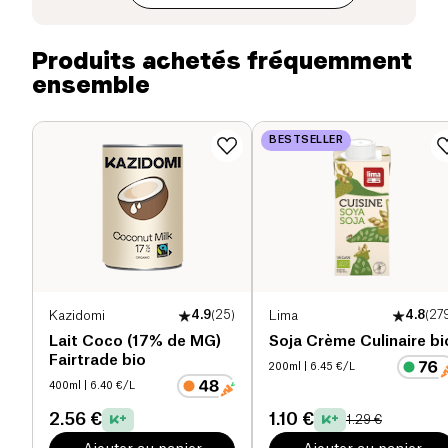
ajoutés, sans soja, sans gluten, sans saccharose
ajouté.
Sel (g)
0.04 g
Produits achetés fréquemment
ensemble
BESTSELLER
Kazidomi
4.9
(
25
)
Lima
4.8
(
27
Lait Coco (17% de MG)
Soja Crème Culinaire bi
Fairtrade bio
200ml
| 6.45 €/L
400ml
| 6.40 €/L
2.56 €
1.10 €
1.29 €