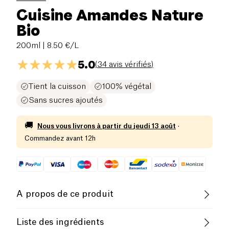
Cuisine Amandes Nature
Bio
200ml
| 8.50 €/L
5.0
(
34 avis vérifiés
)
Tient la cuisson
100% végétal
Sans sucres ajoutés
🚚
Nous vous livrons à partir du
jeudi 13 août
·
Commandez avant 12h
A propos de ce produit
Vegan
Sans gluten (ingrédients)
Liste des ingrédients