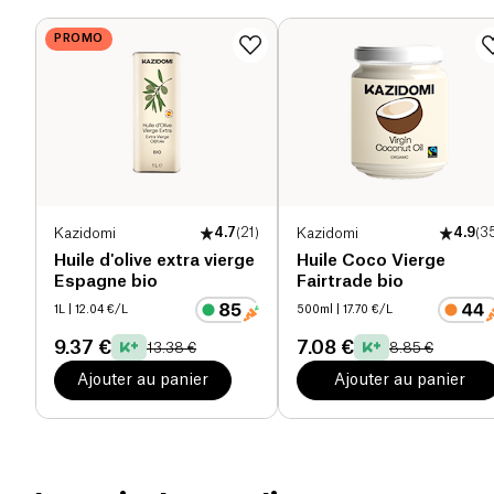
respectent les normes
bios
et environnementales.
Protéines (g)
0 g
PROMO
Sel (g)
0 g
Kazidomi
4.7
(
21
)
Kazidomi
4.9
(
3
Huile d'olive extra vierge
Huile Coco Vierge
Espagne bio
Fairtrade bio
1L
| 12.04 €/L
500ml
| 17.70 €/L
9.37 €
7.08 €
13.38 €
8.85 €
Ajouter au panier
Ajouter au panier