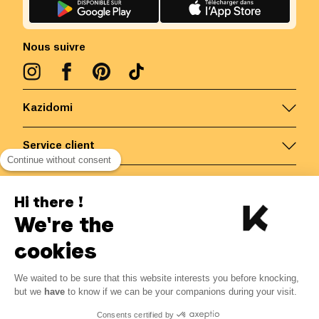
Nous suivre
Kazidomi
Service client
Continue without consent
Nous contacter
Hi there !
We're the
Belgique
/
FR
Paiements sécurisés via
cookies
We waited to be sure that this website interests you before knocking,
6.21
€
-
15
%
?
7.30
€
but we
have
to know if we can be your companions during your visit.
Economisez 1.09 € avec K+
© Kazidomi
2026
BE-BIO-03
Consents certified by
Tous droits réservés